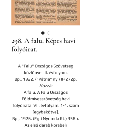
298. A falu. Képes havi
folyóirat.
A "Falu" Országos Szövetség
közlönye. III. évfolyam.
Bp., 1922. ("Pátria" ny.) II+272p.
Hozzá:
A falu. A Falu Országos
Földmívesszövetség havi
folyóirata. VII. évfolyam. 1-4. szám
[egybekötve].
Bp., 1926. (Egri Nyomda Rt.) 358p.
Az első darab korabeli