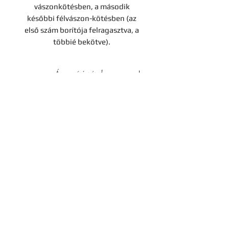
vászonkötésben, a második
későbbi félvászon-kötésben (az
első szám borítója felragasztva, a
többié bekötve).
Árverési tétel
A darab a Hereditas Antikvárium
2022. november 25-én lezajlott 3.
árverésének tétele, az aukció
lezárását követően nem
Kapcsolat
megvásárolható.
Cégadatok
Adatvédelmi tájékoztató