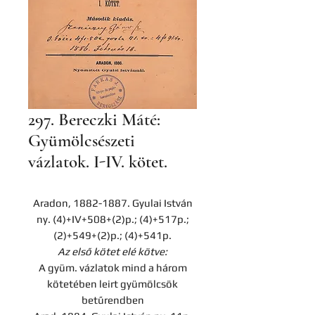
297. Bereczki Máté:
Gyümölcsészeti
vázlatok. I-IV. kötet.
Aradon, 1882-1887. Gyulai István
ny. (4)+IV+508+(2)p.; (4)+517p.;
(2)+549+(2)p.; (4)+541p.
Az első kötet elé kötve:
A gyüm. vázlatok mind a három
kötetében leirt gyümölcsök
betűrendben