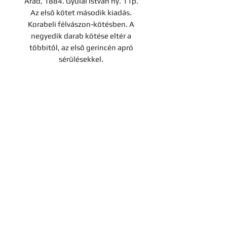
Arad, 1884. Gyulai István ny. 11p.
Az első kötet második kiadás.
Korabeli félvászon-kötésben. A
negyedik darab kötése eltér a
többitől, az első gerincén apró
sérülésekkel.
Árverési tétel
A darab a Hereditas Antikvárium
2022. november 25-én lezajlott 3.
árverésének tétele, az aukció
lezárását követően nem
Kapcsolat
megvásárolható.
Cégadatok
Adatvédelmi tájékoztató