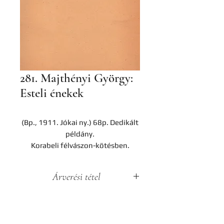
281. Majthényi György:
Esteli énekek
(Bp., 1911. Jókai ny.) 68p. Dedikált
példány.
Korabeli félvászon-kötésben.
Árverési tétel
A darab a Hereditas Antikvárium
2022. november 25-én lezajlott 3.
árverésének tétele, az aukció