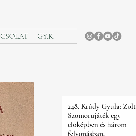
CSOLAT
GY.K.
248. Krúdy Gyula: Zolt
Szomorujáték egy
előképben és három
felvonásban.