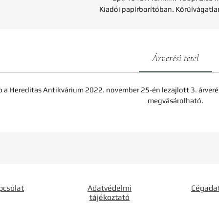
Kiadói papírborítóban. Körülvágatla
Árverési tétel
b a Hereditas Antikvárium 2022. november 25-én lezajlott 3. árveré
megvásárolható.
pcsolat
Adatvédelmi
Cégada
tájékoztató