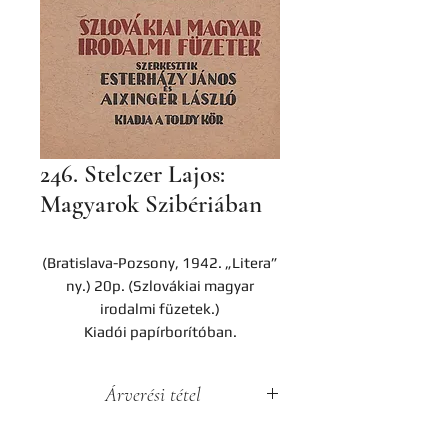
246. Stelczer Lajos:
Magyarok Szibériában
(Bratislava-Pozsony, 1942. „Litera”
ny.) 20p. (Szlovákiai magyar
irodalmi füzetek.)
Kiadói papírborítóban.
Árverési tétel
A darab a Hereditas Antikvárium