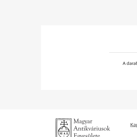
A dara
Ka