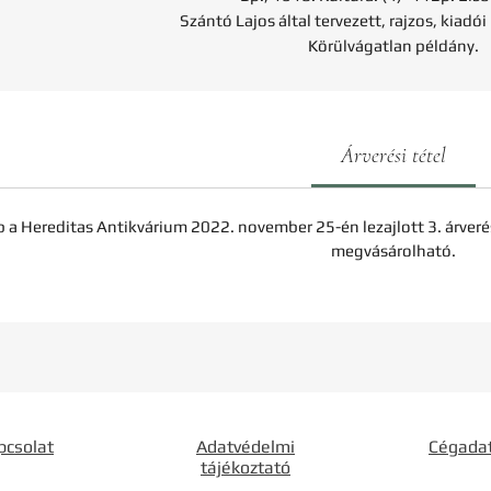
Szántó Lajos által tervezett, rajzos, kiadó
Körülvágatlan példány.
Árverési tétel
b a Hereditas Antikvárium 2022. november 25-én lezajlott 3. árveré
megvásárolható.
pcsolat
Adatvédelmi
Cégada
tájékoztató