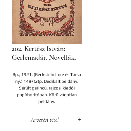
202. Kertész István:
Gerlemadár. Novellák.
Bp., 1921. (Beckstein Imre és Társa
ny.) 149+(2)p. Dedikált példány.
Sérült gerincű, rajzos, kiadói
papírborítóban. Körülvágatlan
példány.
Árverési tétel