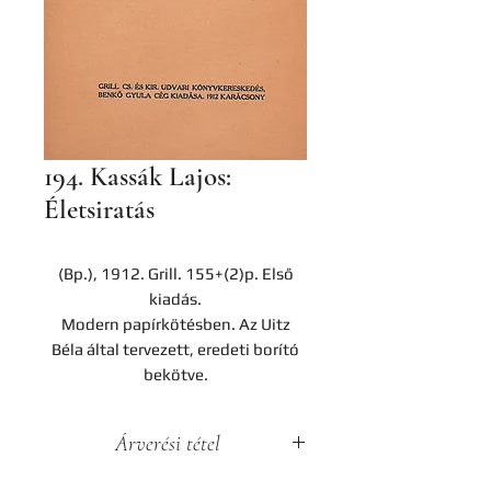
194. Kassák Lajos:
Életsiratás
(Bp.), 1912. Grill. 155+(2)p. Első
kiadás.
Modern papírkötésben. Az Uitz
Béla által tervezett, eredeti borító
bekötve.
Árverési tétel
A darab a Hereditas Antikvárium