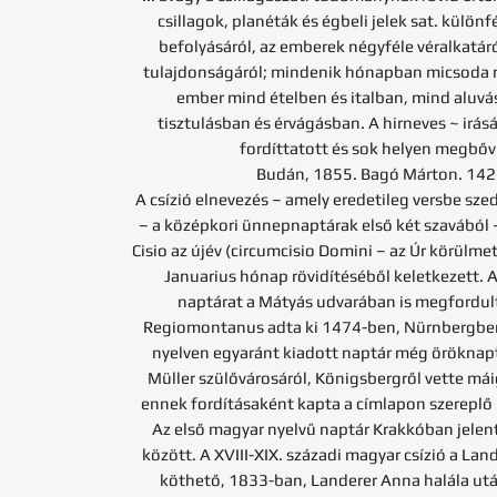
csillagok, planéták és égbeli jelek sat. külö
befolyásáról, az emberek négyféle véralkatáró
tulajdonságáról; mindenik hónapban micsoda re
ember mind ételben és italban, mind aluvá
tisztulásban és érvágásban. A hirneves ~ irás
fordíttatott és sok helyen megbőví
Budán, 1855. Bagó Márton. 142
A csízió elnevezés – amely eredetileg versbe sze
– a középkori ünnepnaptárak első két szavából –
Cisio az újév (circumcisio Domini – az Úr körülmet
Januarius hónap rövidítéséből keletkezett. 
naptárat a Mátyás udvarában is megfordult 
Regiomontanus adta ki 1474-ben, Nürnbergben.
nyelven egyaránt kiadott naptár még öröknapt
Müller szülővárosáról, Königsbergről vette máig
ennek fordításaként kapta a címlapon szereplő 
Az első magyar nyelvű naptár Krakkóban jele
között. A XVIII-XIX. századi magyar csízió a La
köthető, 1833-ban, Landerer Anna halála utá