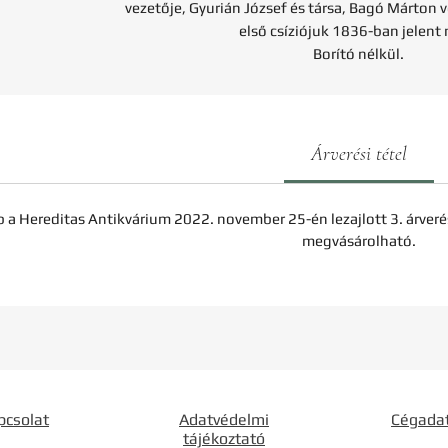
vezetője, Gyurián József és társa, Bagó Márton v
első csíziójuk 1836-ban jelent
Borító nélkül.
Árverési tétel
b a Hereditas Antikvárium 2022. november 25-én lezajlott 3. árveré
megvásárolható.
pcsolat
Adatvédelmi
Cégada
tájékoztató