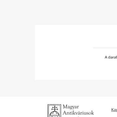
A dara
Ka