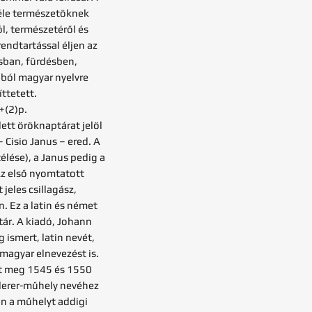
nféle természetöknek
l, természetéről és
ndtartással éljen az
sban, fürdésben,
ából magyar nyelvre
ttetett.
+(2)p.
dett öröknaptárat jelöl
 Cisio Janus – ered. A
élése), a Janus pedig a
Az első nyomtatott
jeles csillagász,
 Ez a latin és német
ár. A kiadó, Johann
 ismert, latin nevét,
magyar elnevezést is.
nt meg 1545 és 1550
nderer-műhely nevéhez
n a műhelyt addigi