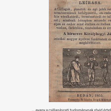
... avagy a csillagászati tudománynak rövid érte