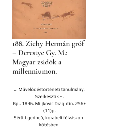
188. Zichy Hermán gróf
– Derestye Gy. M.:
Magyar zsidók a
millenniumon.
... Művelődéstörténeti tanulmány.
Szerkesztik ~.
Bp., 1896. Miljkovic Dragutin. 256+
(11)p.
Sérült gerincű, korabeli félvászon-
kötésben.