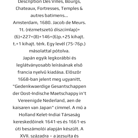
Description Des Villes, Bourgs,
Chateaux, Fortresses, Temples &
autres batimens...
Amsterdam, 1680. Jacob de Meurs.
1t. (rézmetszetű díszcímlap)+
(6)+227+(8)+146+(6)p.+25 kihajt.
t.+1 kihajt. térk. Egy levél (75-76p.)
másolattal pótolva.
Japán egyik legkorábbi és
leglátványosabb leírásának első
francia nyelvű kiadása. Először
1668-ban jelent meg ugyanitt,
"Gedenkwaerdige Gesantschappen
der Oost-Indische Maetschappy in't
Vereenigde Nederland, aen de
kaisaren van Japan" címmel. A mű a
Holland Kelet-Indiai Társaság
kereskedőinek 1641-es és 1661-es
úti beszámolói alapján készült. A
XVII. századra – a jezsuita és