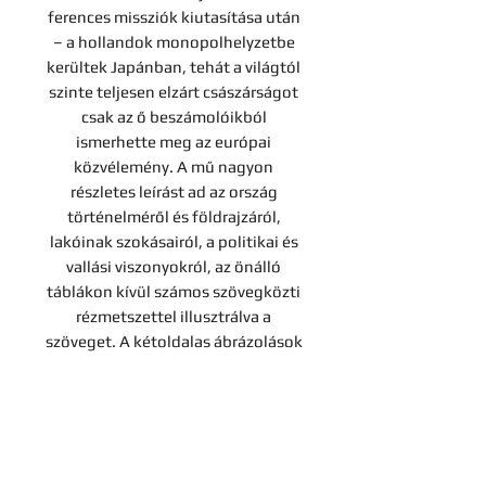
ferences missziók kiutasítása után
– a hollandok monopolhelyzetbe
kerültek Japánban, tehát a világtól
szinte teljesen elzárt császárságot
csak az ő beszámolóikból
ismerhette meg az európai
közvélemény. A mű nagyon
részletes leírást ad az ország
történelméről és földrajzáról,
lakóinak szokásairól, a politikai és
vallási viszonyokról, az önálló
táblákon kívül számos szövegközti
rézmetszettel illusztrálva a
szöveget. A kétoldalas ábrázolások
mellett négy várost többszörösen
hajtott képeken láthatunk, ezek
Oszaka, Tokió (Jedo), Kagosima és
Mijako. Ezeken kívül még egy
nagyméretű, kétosztatú térkép is