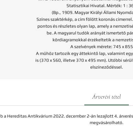
Statisztikai Hivatal. Mérték: 1 : 
(Bp., 1909. Magyar Királyi Állami Nyomda.
Színes szaktérkép, a cím fölött koronás címerrel
pontos és részletes olyan lap, amely a nemzetis
be. A magyarul tudók arányát ismertető pá
kördiagramokkal érzékeltetik a nemzeti
A szelvények mérete: 745 x 85
A műhöz tartozik egy áttekintő lap, valamint egy
is (370 x 560, illetve 370 x 495 mm). Utóbbi sérül
elszíneződéssel.
Árverési tétel
b a Hereditas Antikvárium 2022. december 2-án lezajlott 4. árveré
megvásárolható.