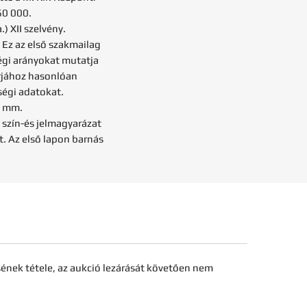
360 000.
) XII szelvény.
. Ez az első szakmailag
égi arányokat mutatja
rjához hasonlóan
ségi adatokat.
5 mm.
 szín-és jelmagyarázat
t. Az első lapon barnás
sének tétele, az aukció lezárását követően nem