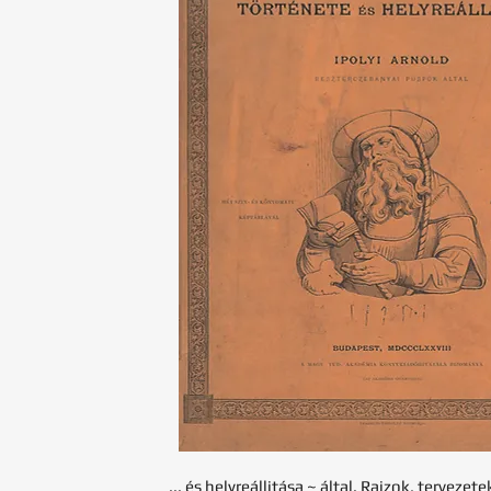
... és helyreállitása ~ által. Rajzok, tervezete