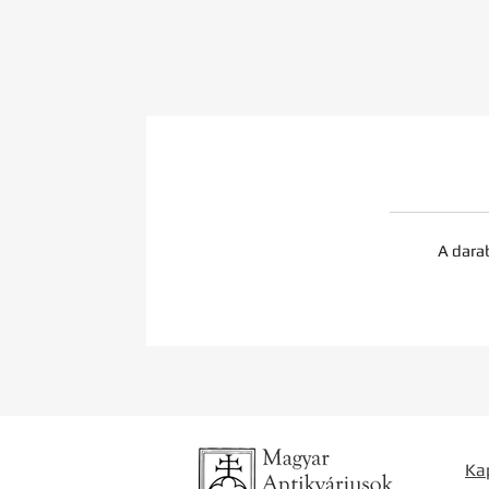
A dara
Ka