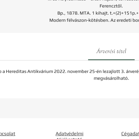
Ferencztől.
Bp., 1878. MTA. 1 kihajt. t.+(2)+151p.+6
Modern félvászon-kötésben. Az eredeti bor
Árverési tétel
b a Hereditas Antikvárium 2022. november 25-én lezajlott 3. árveré
megvásárolható.
pcsolat
Adatvédelmi
Cégada