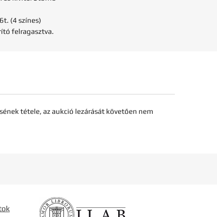
t. (4 színes)
ító felragasztva.
sének tétele, az aukció lezárását követően nem
tok