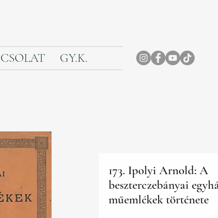
CSOLAT
GY.K.
173. Ipolyi Arnold: A
beszterczebányai egyhá
műemlékek története