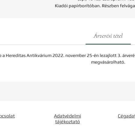
Kiadói papírborítóban. Részben felvága
Árverési tétel
b a Hereditas Antikvárium 2022. november 25-én lezajlott 3. árveré
megvásárolható.
pcsolat
Adatvédelmi
Cégada
tájékoztató