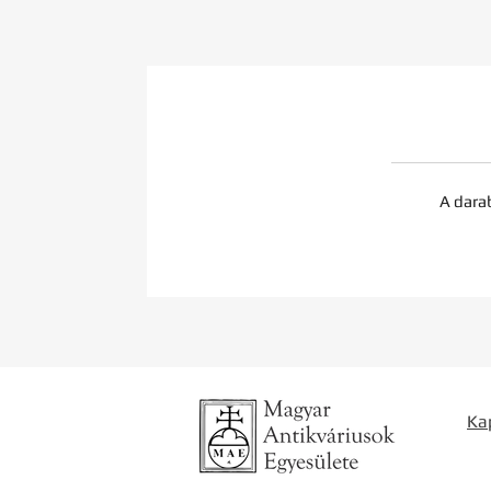
A dara
Ka