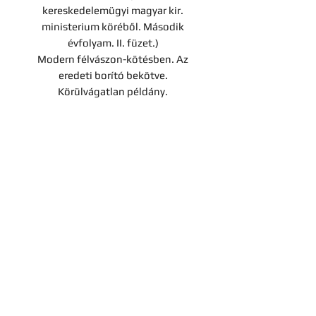
kereskedelemügyi magyar kir.
ministerium köréből. Második
évfolyam. II. füzet.)
Modern félvászon-kötésben. Az
eredeti borító bekötve.
Körülvágatlan példány.
Árverési tétel
A darab a Hereditas Antikvárium
2022. december 2-án lezajlott 4.
árverésének tétele, az aukció
lezárását követően nem
Kapcsolat
megvásárolható.
Cégadatok
Adatvédelmi tájékoztató