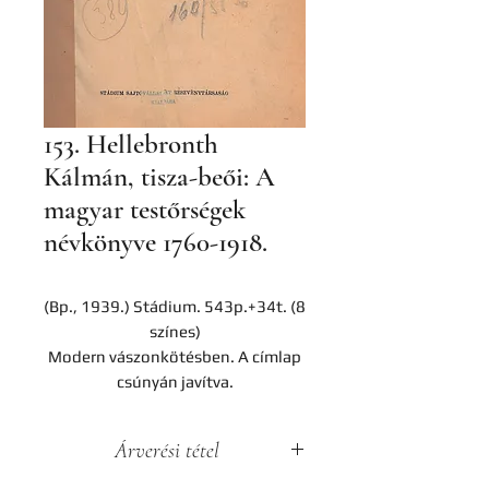
153. Hellebronth
Kálmán, tisza-beői: A
magyar testőrségek
névkönyve 1760-1918.
(Bp., 1939.) Stádium. 543p.+34t. (8
színes)
Modern vászonkötésben. A címlap
csúnyán javítva.
Árverési tétel