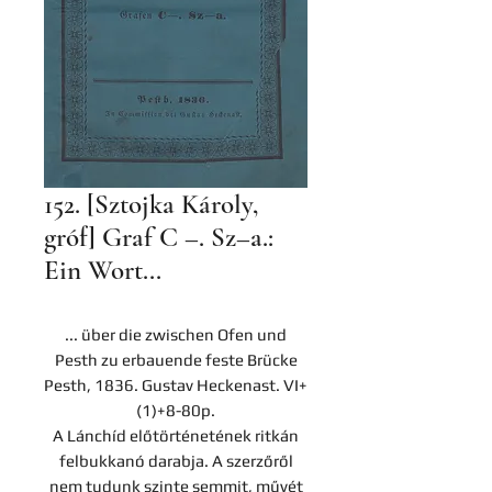
152. [Sztojka Károly,
gróf] Graf C –. Sz–a.:
Ein Wort...
... über die zwischen Ofen und
Pesth zu erbauende feste Brücke
Pesth, 1836. Gustav Heckenast. VI+
(1)+8-80p.
A Lánchíd előtörténetének ritkán
felbukkanó darabja. A szerzőről
nem tudunk szinte semmit, művét