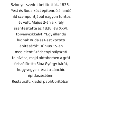
Szinnyei szerint betiltották. 1836 a
Pest és Buda közt építendő állandó
híd szempontjából nagyon fontos
év volt. Május 2-án a király
szentesítette az 1836. évi XXVI.
törvénycikkelyt: "Egy állandó
hídnak Buda és Pest közötti
építéséről". Június 15-én
megjelent Széchenyi pályázati
felhívása, majd októberben a gróf
felszólította Sina György bárót,
hogy vegyen részt a Lánchíd
építkezésében.
Restaurált, kiadói papírborítóban.
Szentkirályi: 0
Árverési tétel
A darab a Hereditas Antikvárium