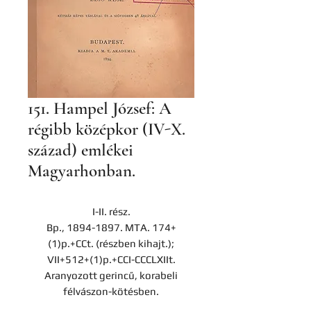
151. Hampel József: A
régibb középkor (IV-X.
század) emlékei
Magyarhonban.
I-II. rész.
Bp., 1894-1897. MTA. 174+
(1)p.+CCt. (részben kihajt.);
VII+512+(1)p.+CCI-CCCLXIIt.
Aranyozott gerincű, korabeli
félvászon-kötésben.