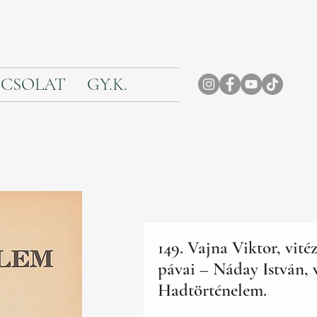
CSOLAT
GY.K.
149. Vajna Viktor, vité
pávai – Náday István, v
Hadtörténelem.