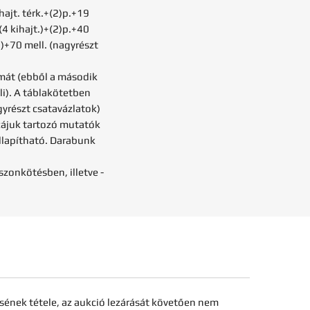
hajt. térk.+(2)p.+19
 (4 kihajt.)+(2)p.+40
t.)+70 mell. (nagyrészt
émát (ebből a második
i). A táblakötetben
yrészt csatavázlatok)
zájuk tartozó mutatók
állapítható. Darabunk
zonkötésben, illetve -
sének tétele, az aukció lezárását követően nem