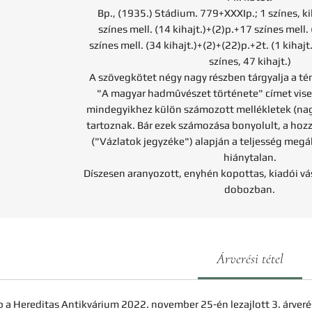
Bp., (1935.) Stádium. 779+XXXIp.; 1 színes, ki
színes mell. (14 kihajt.)+(2)p.+17 színes mell.
színes mell. (34 kihajt.)+(2)+(22)p.+2t. (1 kihaj
színes, 47 kihajt.)
A szövegkötet négy nagy részben tárgyalja a t
"A magyar hadművészet története" címet visel
mindegyikhez külön számozott mellékletek (nag
tartoznak. Bár ezek számozása bonyolult, a hoz
("Vázlatok jegyzéke") alapján a teljesség meg
hiánytalan.
Díszesen aranyozott, enyhén kopottas, kiadói vás
dobozban.
Árverési tétel
b a Hereditas Antikvárium 2022. november 25-én lezajlott 3. árveré