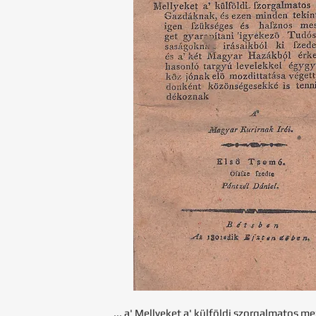
... a' Mellyeket a' külföldi szorgalmatos m