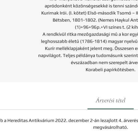
apródonként közönségesekké is tenni szánd
Kurirnak Irói. (I. kötet) Első-második Tsomó – I
Bétsben, 1801-1802. (Nemes Haykul Antal
(1)+96+96p.+VI színes t. (2 kih
A rendkívül ritka mezőgazdasági mű a kor egy
leghosszabb életű (1786-1814) magyar nyelvű 
Kurír melléklapjaként jelent meg. Összesen e
napvilágot. Teljes példánya tudomásunk szerint
évszázadban nem szerepelt árve
Korabeli papírkötésben.
Árverési tétel
b a Hereditas Antikvárium 2022. december 2-án lezajlott 4. árveré
megvásárolható.