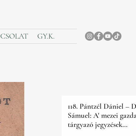
CSOLAT
GY.K.
118. Pántzél Dániel – 
Sámuel: A' mezei gazd
tárgyazó jegyzések...