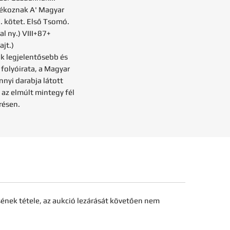
ékoznak A' Magyar
I. kötet. Első Tsomó.
 ny.) VIII+87+
ajt.)
ik legjelentősebb és
folyóirata, a Magyar
nnyi darabja látott
 az elmúlt mintegy fél
résen.
sének tétele, az aukció lezárását követően nem