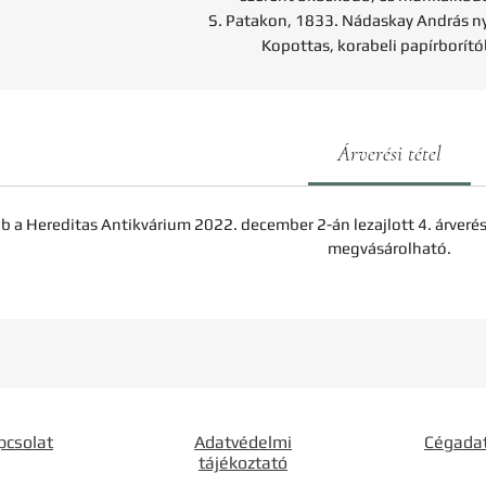
S. Patakon, 1833. Nádaskay András ny
Kopottas, korabeli papírborít
Árverési tétel
b a Hereditas Antikvárium 2022. december 2-án lezajlott 4. árveré
megvásárolható.
pcsolat
Adatvédelmi
Cégada
tájékoztató