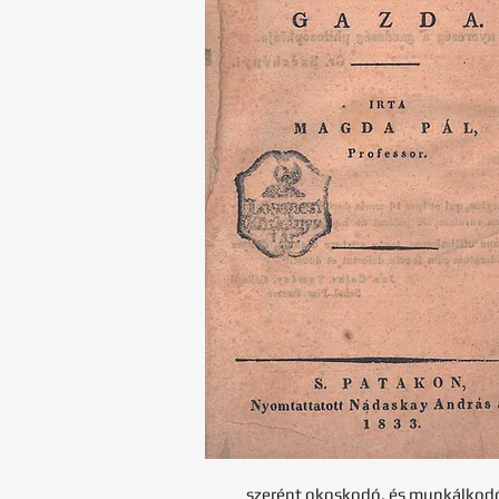
szerént okoskodó, és munkálkod