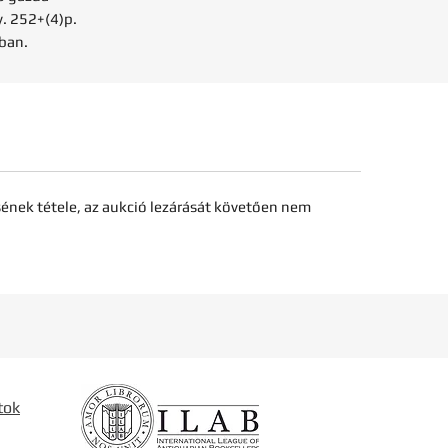
. 252+(4)p.
óban.
sének tétele, az aukció lezárását követően nem
tok