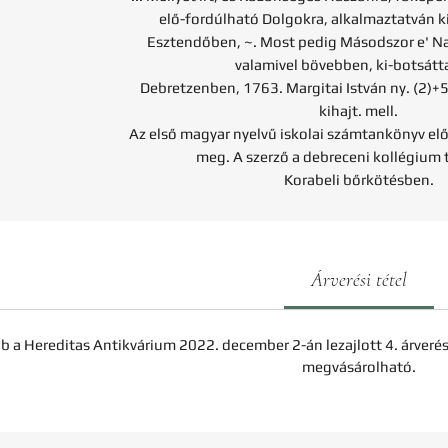
elő-fordúlható Dolgokra, alkalmaztatván k
Esztendőben, ~. Most pedig Másodszor e' 
valamivel bövebben, ki-botsátt
Debretzenben, 1763. Margitai István ny. (2)
kihajt. mell.
Az első magyar nyelvű iskolai számtankönyv el
meg. A szerző a debreceni kollégium t
Korabeli bőrkötésben.
Árverési tétel
b a Hereditas Antikvárium 2022. december 2-án lezajlott 4. árveré
megvásárolható.