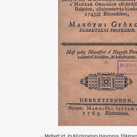
... Mellyet írt, és Közönséges Haszonra, fökép