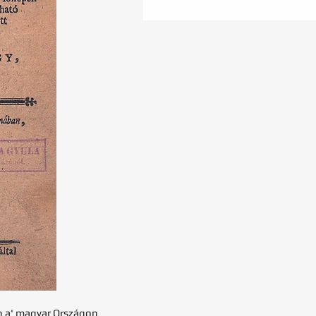
en a' magyar Országon