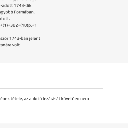
i-adott 1743-dik
Nagyobb Formában,
atott.
+5+(1)+302+(10)p.+1
őször 1743-ban jelent
anára volt.
sének tétele, az aukció lezárását követően nem