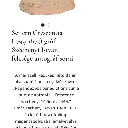
Seilern Crescentia
(1799-1875) gróf
Széchenyi István
felesége autográf sorai
A máriacelli kegykép hátoldalán
olvashatő francia nyelvű szöveg:
„Répandez vos benedictions sur le
jours de notre vie – Crescence
Széchenyi 14 Sept. 1849.”
Gróf Széchenyi István 1848. IX. 7-
én került be a döblingi
magántébolydába, amelyet élve
már nem hagyhatott el. Felesége