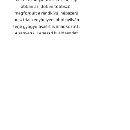
abban az időben többször
megfordult a rendkívül népszerű
ausztriai kegyhelyen, ahol nyilván
férje gyógyulásáért is imádkozott.
A szöveg („Terjeszd ki áldásodat
életünk napjaira”) is erre utalhat.
Mérete: 120 x 80 mm.
Contact
Company
Privacy notice