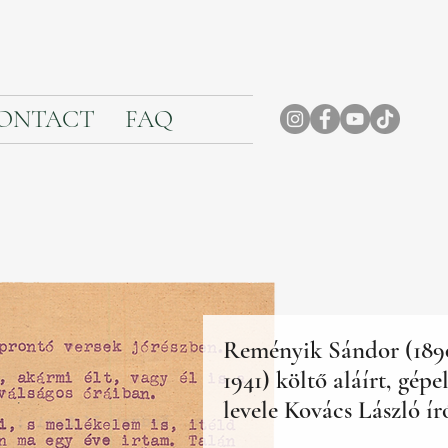
ONTACT
FAQ
Reményik Sándor (189
1941) költő aláírt, gépel
levele Kovács László ír