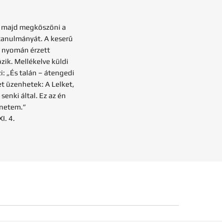
e, majd megköszöni a
 tanulmányát. A keserű
s nyomán érzett
ik. Mellékelve küldi
i: „És talán – átengedi
et üzenhetek: A Lelket,
senki által. Ez az én
enetem.”
I. 4.