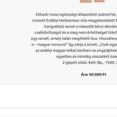
Először rossz egészségi állapotáról számol b
címzett Erdélyi Helikonban róla megjelentetett
hangvételű sorok a második bécsi dönté
csalódottságot és a meg nem értettséget tükröz
egy versét, amely talán megfelelő lesz. Hozzátesz
a – magyar censura!” Így zárja a sorait: „Csak egy
az erdélyi magyar lelket kioltani ne engedjétek 
egyetlen és mindég visszatérő üz
2 gépelt oldal. Kelt: Bp., 1940. X
Ára: 40 000 Ft