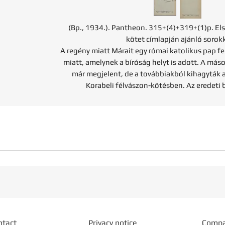
(Bp., 1934.). Pantheon. 315+(4)+319+(1)p. El
kötet címlapján ajánló sorokk
A regény miatt Márait egy római katolikus pap fe
miatt, amelynek a bíróság helyt is adott. A más
már megjelent, de a továbbiakból kihagyták az
Korabeli félvászon-kötésben. Az eredeti 
ntact
Privacy notice
Comp