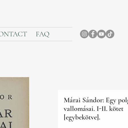
ONTACT
FAQ
Márai Sándor: Egy pol
vallomásai. I-II. kötet
[egybekötve].