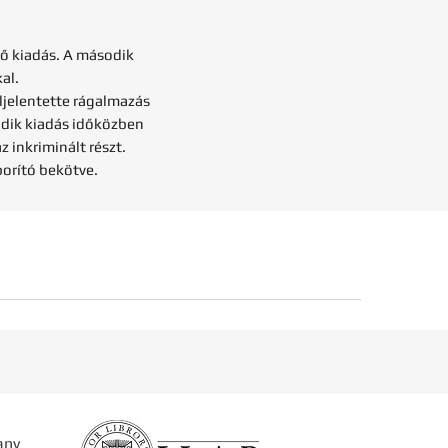
ső kiadás. A második
al.
ljelentette rágalmazás
odik kiadás időközben
 inkriminált részt.
borító bekötve.
any