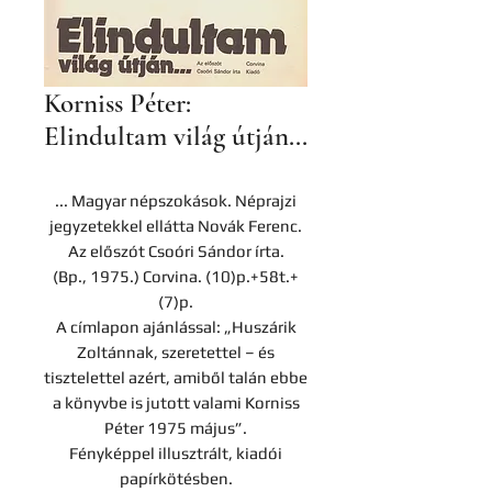
Korniss Péter:
Elindultam világ útján...
... Magyar népszokások. Néprajzi
jegyzetekkel ellátta Novák Ferenc.
Az előszót Csoóri Sándor írta.
(Bp., 1975.) Corvina. (10)p.+58t.+
(7)p.
A címlapon ajánlással: „Huszárik
Zoltánnak, szeretettel – és
tisztelettel azért, amiből talán ebbe
a könyvbe is jutott valami Korniss
Péter 1975 május”.
Fényképpel illusztrált, kiadói
papírkötésben.