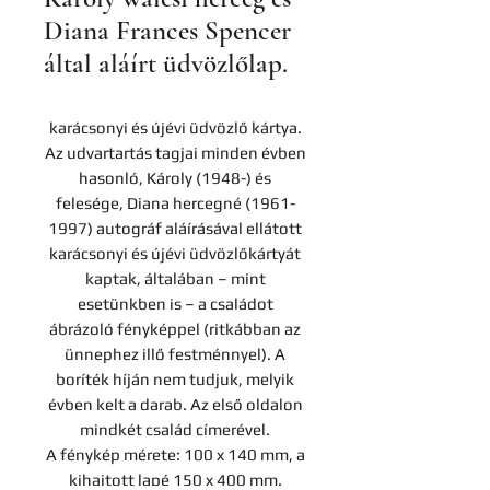
Diana Frances Spencer
által aláírt üdvözlőlap.
karácsonyi és újévi üdvözlő kártya.
Az udvartartás tagjai minden évben
hasonló, Károly (1948-) és
felesége, Diana hercegné (1961-
1997) autográf aláírásával ellátott
karácsonyi és újévi üdvözlőkártyát
kaptak, általában – mint
esetünkben is – a családot
ábrázoló fényképpel (ritkábban az
ünnephez illő festménnyel). A
boríték híján nem tudjuk, melyik
évben kelt a darab. Az első oldalon
mindkét család címerével.
A fénykép mérete: 100 x 140 mm, a
kihajtott lapé 150 x 400 mm.