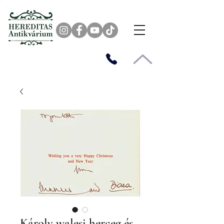
Károly walesi herceg és