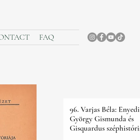
ONTACT
FAQ
96. Varjas Béla: Enyedi
György Gismunda és
Gisquardus széphistóri