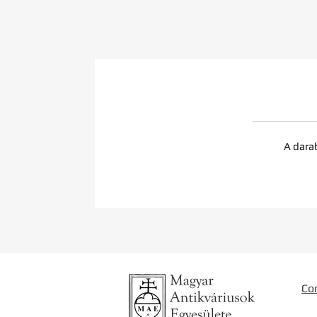
A dara
Co