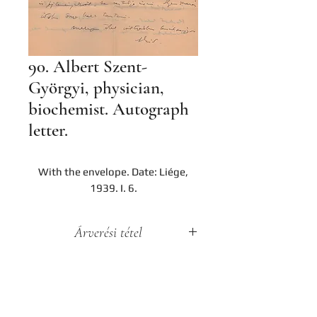
90. Albert Szent-
Györgyi, physician,
biochemist. Autograph
letter.
With the envelope. Date: Liége,
1939. I. 6.
Árverési tétel
A darab a Hereditas Antikvárium
2022. december 2-án lezajlott 4.
árverésének tétele, az aukció
lezárását követően nem
Contact