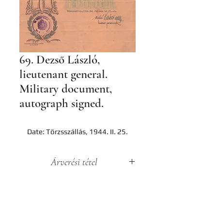
69. Dezső László,
lieutenant general.
Military document,
autograph signed.
Date: Törzsszállás, 1944. II. 25.
Árverési tétel
A darab a Hereditas Antikvárium
2022. december 2-án lezajlott 4.
árverésének tétele, az aukció
lezárását követően nem
Contact