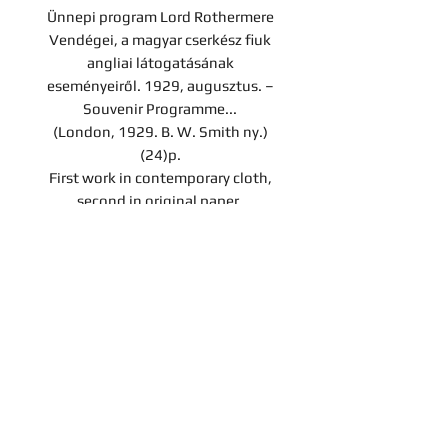
Ünnepi program Lord Rothermere
Vendégei, a magyar cserkész fiuk
angliai látogatásának
eseményeiről. 1929, augusztus. –
Souvenir Programme...
(London, 1929. B. W. Smith ny.)
(24)p.
First work in contemporary cloth,
second in original paper.
Árverési tétel
A darab a Hereditas Antikvárium
2022. november 25-én lezajlott 3.
árverésének tétele, az aukció
lezárását követően nem
Contact
megvásárolható.
Company
Privacy notice