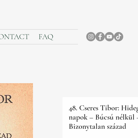
ONTACT
FAQ
48. Cseres Tibor: Hide
napok – Búcsú nélkül 
Bizonytalan század