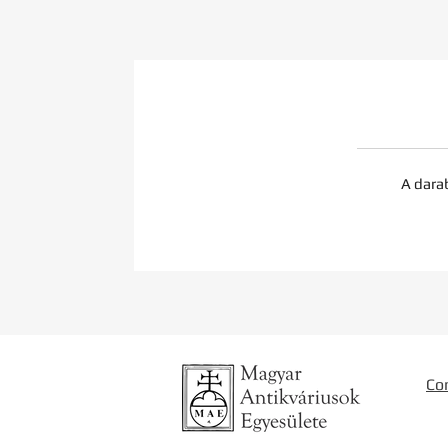
A dara
Co