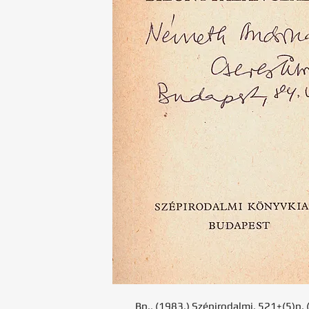
Bp., (1983.) Szépirodalmi. 521+(5)p. 