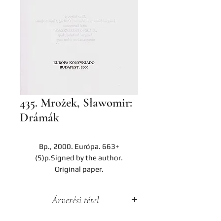
435. Mrożek, Sławomir:
Drámák
Bp., 2000. Európa. 663+
(5)p.Signed by the author.
Original paper.
Árverési tétel
A darab a Hereditas Antikvárium