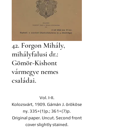
42. Forgon Mihály,
mihályfalusi dr.:
Gömör-Kishont
vármegye nemes
családai.
Vol. I-II.
Kolozsvárt, 1909. Gámán J. örököse
ny. 335+(1)p.; 361+(7)p.
Original paper. Uncut. Second front
cover slightly stained.