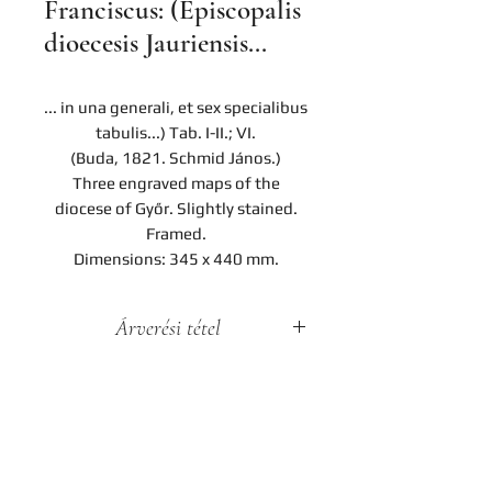
Franciscus: (Episcopalis
dioecesis Jauriensis...
... in una generali, et sex specialibus
tabulis...) Tab. I-II.; VI.
(Buda, 1821. Schmid János.)
Three engraved maps of the
diocese of Győr. Slightly stained.
Framed.
Dimensions: 345 x 440 mm.
Árverési tétel
A darab a Hereditas Antikvárium
2022. november 25-én lezajlott 3.
árverésének tétele, az aukció
lezárását követően nem
Contact
megvásárolható.
Company