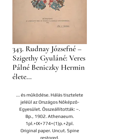
343. Rudnay Józsefné –
Szigethy Gyuláné: Veres
Pálné Beniczky Hermin
élete...
... és működése. Hálás tisztelete
jeléül az Országos Nőképző-
Egyesület. Összeállították: ~.
Bp., 1902. Athenaeum.
1pl.+IX+774+(1)p.+2pl.
Original paper. Uncut. Spine
restored.