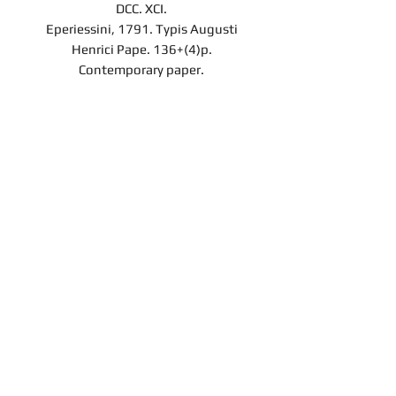
DCC. XCI.
Eperiessini, 1791. Typis Augusti
Henrici Pape. 136+(4)p.
Contemporary paper.
Árverési tétel
A darab a Hereditas Antikvárium
2022. november 25-én lezajlott 3.
árverésének tétele, az aukció
lezárását követően nem
Contact
megvásárolható.
Company
Privacy notice