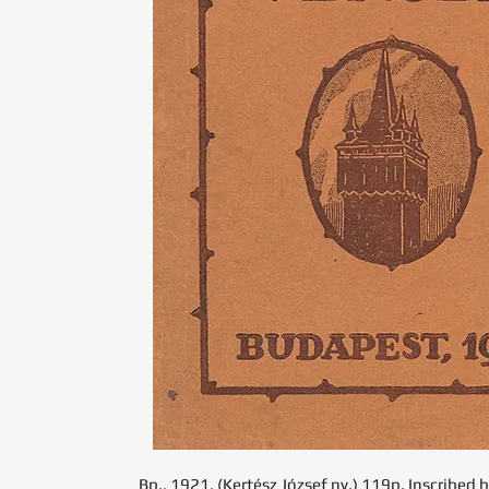
Bp., 1921. (Kertész József ny.) 119p. Inscribed b