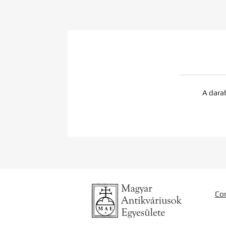
A dara
Co