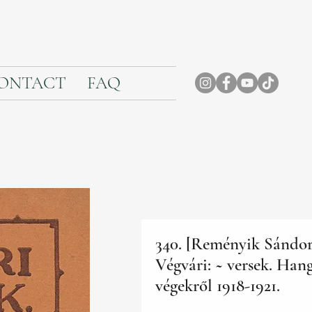
ONTACT
FAQ
340. [Reményik Sándor
Végvári: ~ versek. Han
végekről 1918-1921.