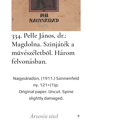
334. Pelle János, dr.:
Magdolna. Szinjáték a
művészéletből. Három
felvonásban.
Nagyváradon, (1911.) Sonnenfeld
ny. 121+(1)p.
Original paper. Uncut. Spine
slightly damaged.
Árverési tétel
A darab a Hereditas Antikvárium