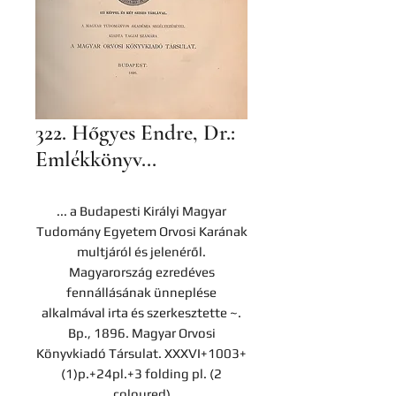
322. Hőgyes Endre, Dr.:
Emlékkönyv...
... a Budapesti Királyi Magyar
Tudomány Egyetem Orvosi Karának
multjáról és jelenéről.
Magyarország ezredéves
fennállásának ünneplése
alkalmával irta és szerkesztette ~.
Bp., 1896. Magyar Orvosi
Könyvkiadó Társulat. XXXVI+1003+
(1)p.+24pl.+3 folding pl. (2
coloured)