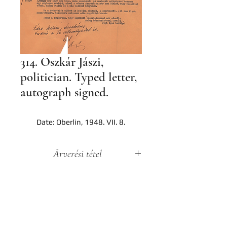
314. Oszkár Jászi,
politician. Typed letter,
autograph signed.
Date: Oberlin, 1948. VII. 8.
Árverési tétel
A darab a Hereditas Antikvárium
2022. november 25-én lezajlott 3.
árverésének tétele, az aukció
lezárását követően nem
Contact
megvásárolható.
Company