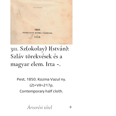
311. Sz(okolay) I(stván):
Szláv törekvések és a
magyar elem. Irta ~.
Pest, 1850. Kozma Vazul ny.
(2)+VII+217p.
Contemporary half cloth.
Árverési tétel