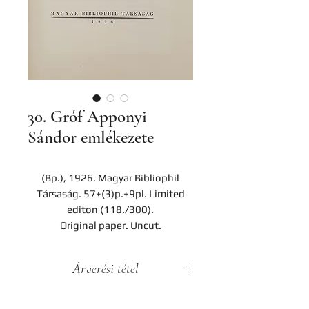
30. Gróf Apponyi
Sándor emlékezete
(Bp.), 1926. Magyar Bibliophil
Társaság. 57+(3)p.+9pl. Limited
editon (118./300).
Original paper. Uncut.
Árverési tétel
A darab a Hereditas Antikvárium