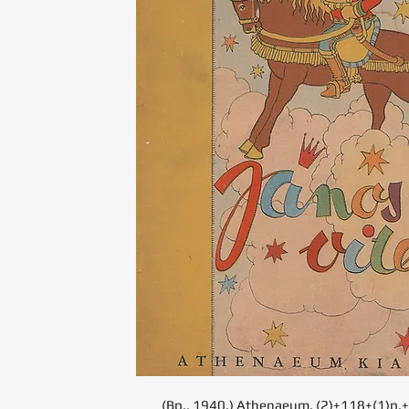
(Bp., 1940.) Athenaeum. (2)+118+(1)p.+