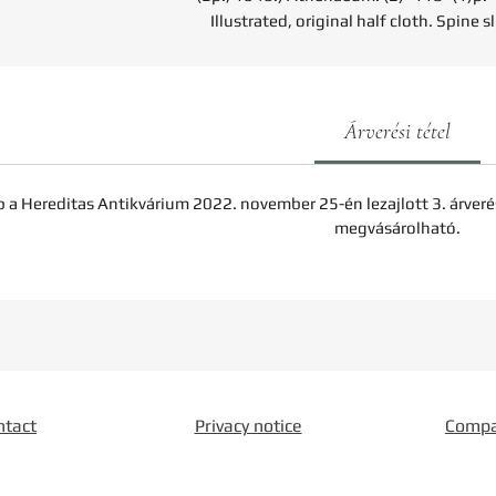
Illustrated, original half cloth. Spine s
Árverési tétel
b a Hereditas Antikvárium 2022. november 25-én lezajlott 3. árveré
megvásárolható.
ntact
Privacy notice
Comp