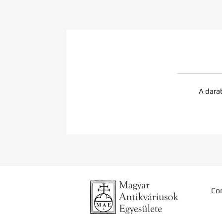
A dara
Co