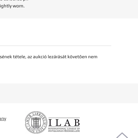
lightly worn.
sének tétele, az aukció lezárását követően nem
any