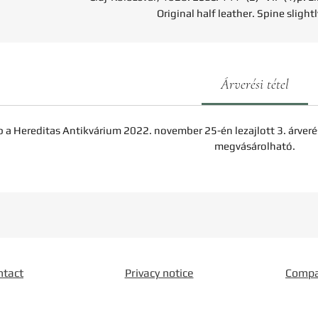
Original half leather. Spine slight
Árverési tétel
b a Hereditas Antikvárium 2022. november 25-én lezajlott 3. árveré
megvásárolható.
ntact
Privacy notice
Comp