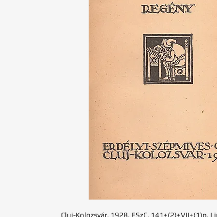
Cluj-Kolozsvár, 1928. ESzC. 141+(2)+VII+(1)p. Li