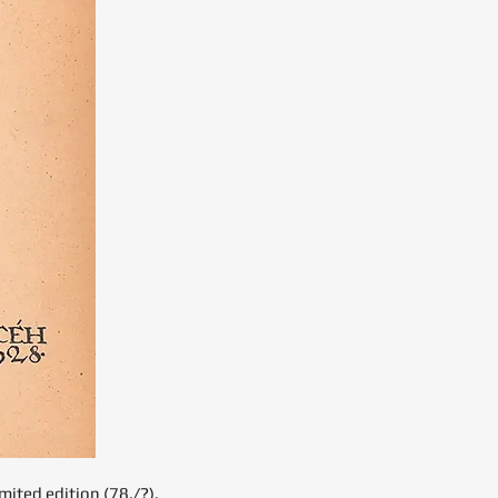
mited edition (78./?).