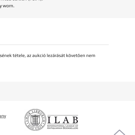
ly worn.
sének tétele, az aukció lezárását követően nem
any