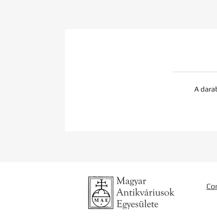
A dara
Co