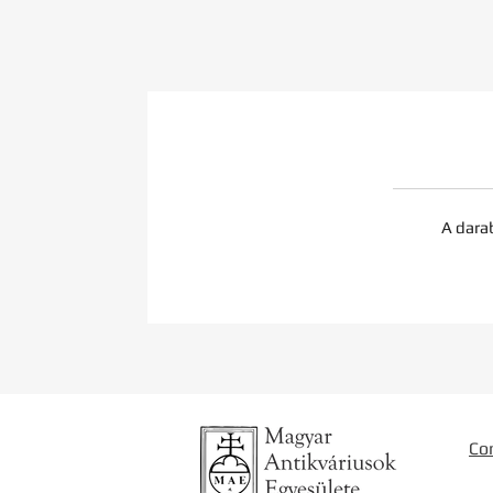
A dara
Co