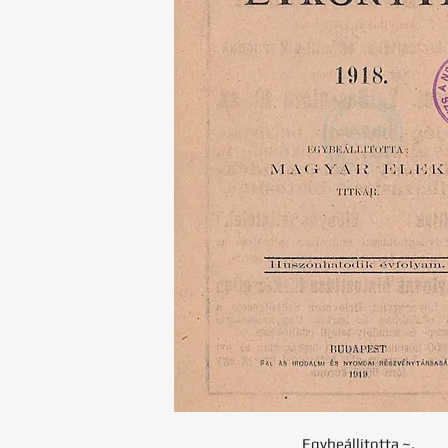
Egybeállitotta ~.