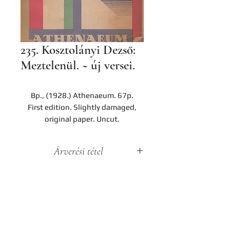
235. Kosztolányi Dezső:
Meztelenül. ~ új versei.
Bp., (1928.) Athenaeum. 67p.
First edition. Slightly damaged,
original paper. Uncut.
Árverési tétel
A darab a Hereditas Antikvárium
2022. november 25-én lezajlott 3.
árverésének tétele, az aukció
lezárását követően nem
Contact
megvásárolható.
Company