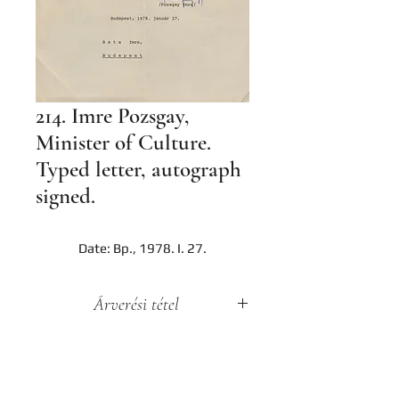
214. Imre Pozsgay,
Minister of Culture.
Typed letter, autograph
signed.
Date: Bp., 1978. I. 27.
Árverési tétel
A darab a Hereditas Antikvárium
2022. november 25-én lezajlott 3.
árverésének tétele, az aukció
lezárását követően nem