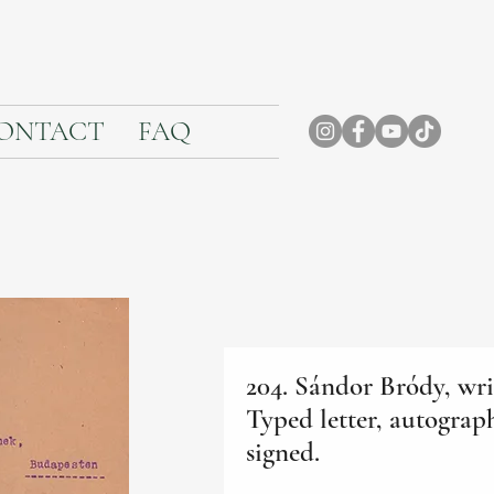
ONTACT
FAQ
204. Sándor Bródy, wri
Typed letter, autograp
signed.