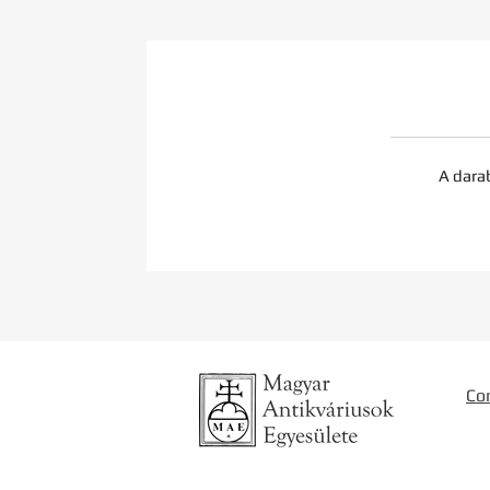
A dara
Co