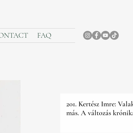
ONTACT
FAQ
201. Kertész Imre: Vala
más. A változás krónik