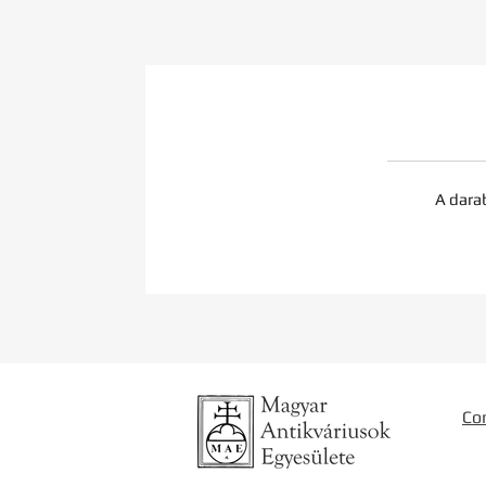
A dara
Co