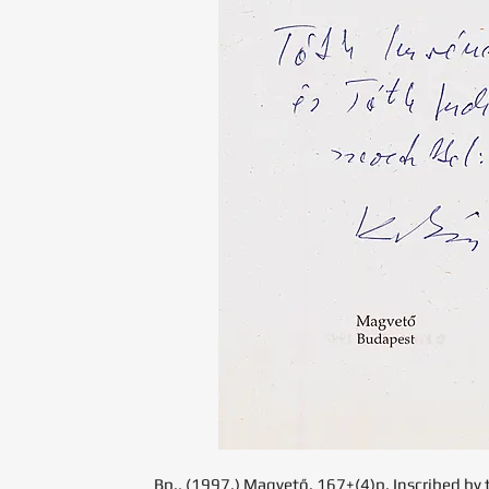
Bp., (1997.) Magvető. 167+(4)p. Inscribed by 